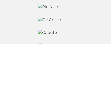
Granarolo Nordic AB
Passadvägen 8,
177 70 Järfälla
Tel:
08-503 213 00
support@se.granarolo.com
Integritetspolicy