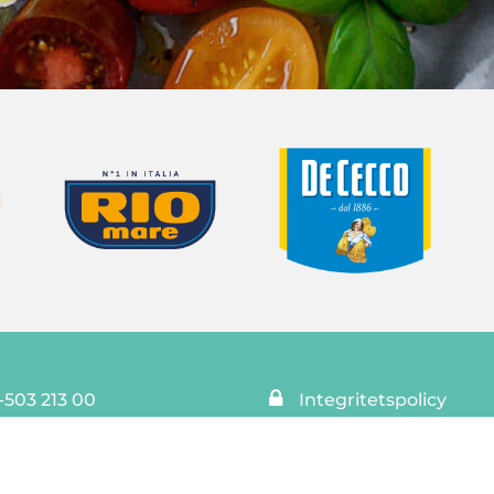
-503 213 00
Integritetspolicy
rt@se.granarolo.com