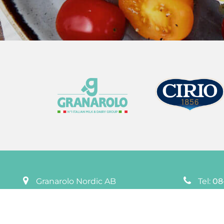
Granarolo Nordic AB
Tel:
08
Passadvägen 8,
suppo
177 70 Järfälla